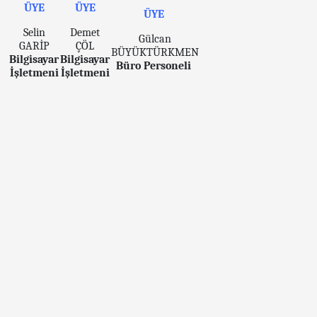
ÜYE
ÜYE
ÜYE
Selin
Demet
Gülcan
GARİP
ÇÖL
BÜYÜKTÜRKMEN
Bilgisayar
Bilgisayar
Büro Personeli
İşletmeni
İşletmeni