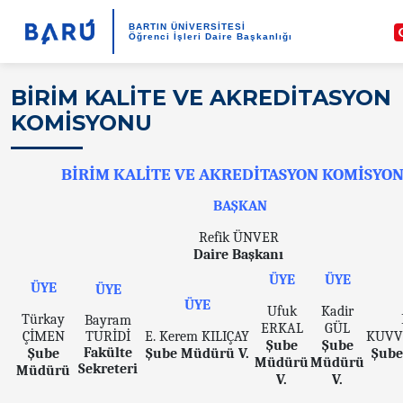
BARTIN ÜNİVERSİTESİ
Öğrenci İşleri Daire Başkanlığı
BİRİM KALİTE VE AKREDİTASYON
KOMİSYONU
BİRİM KALİTE VE AKREDİTASYON KOMİSYO
BAŞKAN
Refik ÜNVER
Daire Başkanı
ÜYE
ÜYE
ÜYE
ÜYE
ÜYE
Ufuk
Kadir
Türkay
Bayram
ERKAL
GÜL
ÇİMEN
TURİDİ
E. Kerem KILIÇAY
KUVV
Şube
Şube
Fakülte
Şube
Şube Müdürü V.
Şub
Müdürü
Müdürü
Sekreteri
Müdürü
V.
V.